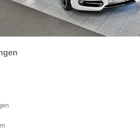
ungen
gen
en