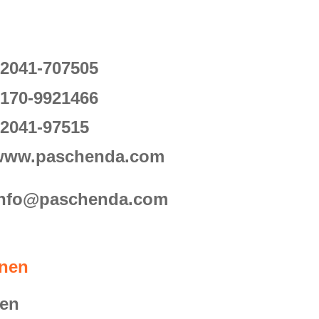
2041-707505
170-9921466
2041-97515
www.paschenda.com
info@paschenda.com
nen