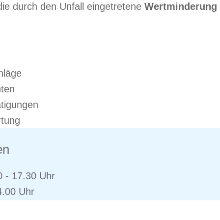
ie durch den Unfall eingetretene
Wertminderung i
hläge
ten
ätigungen
tung
en
0 - 17.30 Uhr
4.00 Uhr