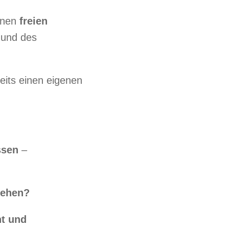
inen
freien
 und des
eits einen eigenen
ssen
–
iehen?
t und