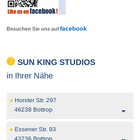
facebook
Besuchen Sie uns auf
➐
SUN KING STUDIOS
in Ihrer Nähe
●
Horster Str. 297
46238 Bottrop
●
Essener Str. 93
43236 Bottrop