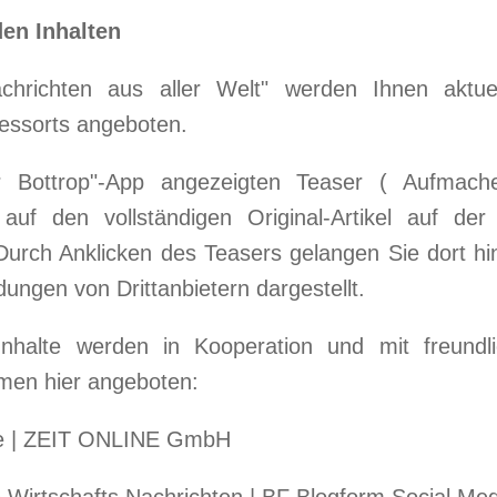
en Inhalten
chrichten aus aller Welt" werden Ihnen aktue
Ressorts angeboten.
r Bottrop"-App angezeigten Teaser ( Aufmache
 auf den vollständigen Original-Artikel auf der 
urch Anklicken des Teasers gelangen Sie dort hin
ngen von Drittanbietern dargestellt.
nhalte werden in Kooperation und mit freund
men hier angeboten:
ne | ZEIT ONLINE GmbH
Wirtschafts Nachrichten | BF Blogform Social M