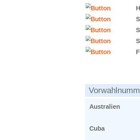
H
S
S
S
F
Vorwahlnumme
Australien
Cuba