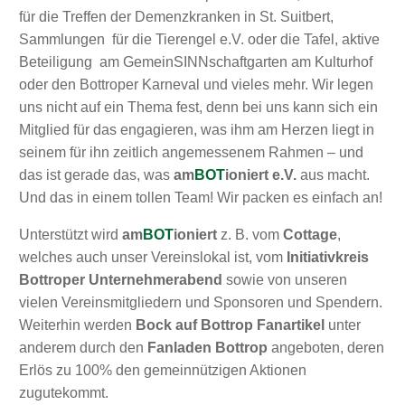
für die Treffen der Demenzkranken in St. Suitbert,
Sammlungen für die Tierengel e.V. oder die Tafel, aktive
Beteiligung am GemeinSINNschaftgarten am Kulturhof
oder den Bottroper Karneval und vieles mehr. Wir legen
uns nicht auf ein Thema fest, denn bei uns kann sich ein
Mitglied für das engagieren, was ihm am Herzen liegt in
seinem für ihn zeitlich angemessenem Rahmen – und
das ist gerade das, was
am
BOT
ioniert
e.V.
aus macht.
Und das in einem tollen Team! Wir packen es einfach an!
Unterstützt wird
am
BOT
ioniert
z. B. vom
Cottage
,
welches auch unser Vereinslokal ist, vom
Initiativkreis
Bottroper Unternehmerabend
sowie von unseren
vielen Vereinsmitgliedern und Sponsoren und Spendern.
Weiterhin werden
Bock auf Bottrop Fanartikel
unter
anderem durch den
Fanladen Bottrop
angeboten, deren
Erlös zu 100% den gemeinnützigen Aktionen
zugutekommt.