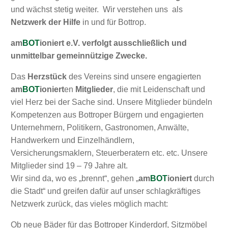
und wächst stetig weiter. Wir verstehen uns als
Netzwerk der Hilfe
in und für Bottrop.
am
BOT
ioniert e.V. verfolgt ausschließlich und
unmittelbar gemeinnützige Zwecke.
Das
Herzstück
des Vereins sind unsere engagierten
am
BOT
ioniert
en
Mitglieder
, die mit Leidenschaft und
viel Herz bei der Sache sind. Unsere Mitglieder bündeln
Kompetenzen aus Bottroper Bürgern und engagierten
Unternehmern, Politikern, Gastronomen, Anwälte,
Handwerkern und Einzelhändlern,
Versicherungsmaklern, Steuerberatern etc. etc. Unsere
Mitglieder sind 19 – 79 Jahre alt.
Wir sind da, wo es „brennt“, gehen „
am
BOT
ioniert
durch
die Stadt“ und greifen dafür auf unser schlagkräftiges
Netzwerk zurück, das vieles möglich macht:
Ob neue Bäder für das Bottroper Kinderdorf, Sitzmöbel